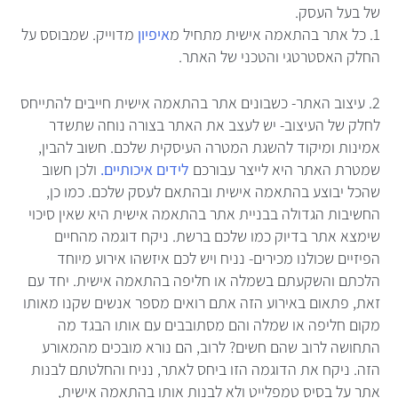
של בעל העסק.
1. כל אתר בהתאמה אישית מתחיל מ
איפיון
מדוייק. שמבוסס על
החלק האסטרטגי והטכני של האתר.
2. עיצוב האתר- כשבונים אתר בהתאמה אישית חייבים להתייחס
לחלק של העיצוב- יש לעצב את האתר בצורה נוחה שתשדר
אמינות ומיקוד להשגת המטרה העיסקית שלכם. חשוב להבין,
שמטרת האתר היא לייצר עבורכם
לידים איכותיים.
ולכן חשוב
שהכל יבוצע בהתאמה אישית ובהתאם לעסק שלכם. כמו כן,
החשיבות הגדולה בבניית אתר בהתאמה אישית היא שאין סיכוי
שימצא אתר בדיוק כמו שלכם ברשת. ניקח דוגמה מהחיים
הפיזיים שכולנו מכירים- נניח ויש לכם איזשהו אירוע מיוחד
הלכתם והשקעתם בשמלה או חליפה בהתאמה אישית. יחד עם
זאת, פתאום באירוע הזה אתם רואים מספר אנשים שקנו מאותו
מקום חליפה או שמלה והם מסתובבים עם אותו הבגד מה
התחושה לרוב שהם חשים? לרוב, הם נורא מובכים מהמאורע
הזה. ניקח את הדוגמה הזו ביחס לאתר, נניח והחלטתם לבנות
אתר על בסיס טמפלייט ולא לבנות אותו בהתאמה אישית,