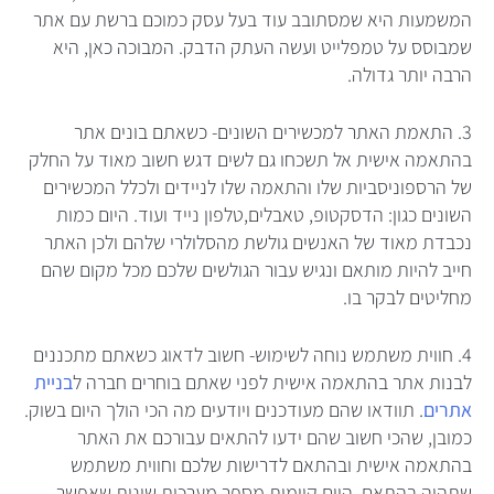
המשמעות היא שמסתובב עוד בעל עסק כמוכם ברשת עם אתר
שמבוסס על טמפלייט ועשה העתק הדבק. המבוכה כאן, היא
הרבה יותר גדולה.
3. התאמת האתר למכשירים השונים- כשאתם בונים אתר
בהתאמה אישית אל תשכחו גם לשים דגש חשוב מאוד על החלק
של הרספוניסביות שלו והתאמה שלו לניידים ולכלל המכשירים
השונים כגון: הדסקטופ, טאבלים,טלפון נייד ועוד. היום כמות
נכבדת מאוד של האנשים גולשת מהסלולרי שלהם ולכן האתר
חייב להיות מותאם ונגיש עבור הגולשים שלכם מכל מקום שהם
מחליטים לבקר בו.
4. חווית משתמש נוחה לשימוש- חשוב לדאוג כשאתם מתכננים
לבנות אתר בהתאמה אישית לפני שאתם בוחרים חברה ל
בניית
אתרים
. תוודאו שהם מעודכנים ויודעים מה הכי הולך היום בשוק.
כמובן, שהכי חשוב שהם ידעו להתאים עבורכם את האתר
בהתאמה אישית ובהתאם לדרישות שלכם וחווית משתמש
שתהיה בהתאם. היום קיימות מספר מערכות שונות שאפשר