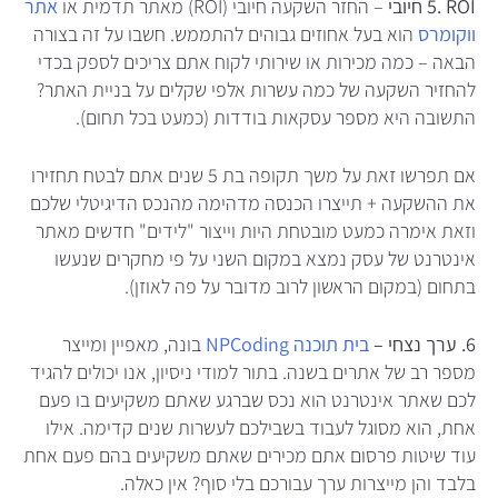
5. ROI
חיובי
– החזר השקעה חיובי (
ROI
) מאתר תדמית או
אתר
ווקומרס
הוא בעל אחוזים גבוהים להתממש. חשבו על זה בצורה
הבאה – כמה מכירות או שירותי לקוח אתם צריכים לספק בכדי
להחזיר השקעה של כמה עשרות אלפי שקלים על בניית האתר?
התשובה היא מספר עסקאות בודדות (כמעט בכל תחום).
אם תפרשו זאת על משך תקופה בת 5 שנים אתם לבטח תחזירו
את ההשקעה + תייצרו הכנסה מדהימה מהנכס הדיגיטלי שלכם
וזאת אימרה כמעט מובטחת היות וייצור "לידים" חדשים מאתר
אינטרנט של עסק נמצא במקום השני על פי מחקרים שנעשו
בתחום (במקום הראשון לרוב מדובר על פה לאוזן).
6. ערך נצחי –
בית תוכנה NPCoding
בונה, מאפיין ומייצר
מספר רב של אתרים בשנה. בתור למודי ניסיון, אנו יכולים להגיד
לכם שאתר אינטרנט הוא נכס שברגע שאתם משקיעים בו פעם
אחת, הוא מסוגל לעבוד בשבילכם לעשרות שנים קדימה. אילו
עוד שיטות פרסום אתם מכירים שאתם משקיעים בהם פעם אחת
בלבד והן מייצרות ערך עבורכם בלי סוף? אין כאלה.