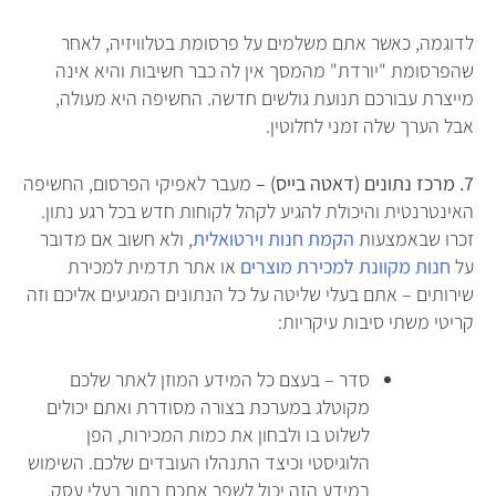
לדוגמה, כאשר אתם משלמים על פרסומת בטלוויזיה, לאחר
שהפרסומת "יורדת" מהמסך אין לה כבר חשיבות והיא אינה
מייצרת עבורכם תנועת גולשים חדשה. החשיפה היא מעולה,
אבל הערך שלה זמני לחלוטין.
7. מרכז נתונים (דאטה בייס) –
מעבר לאפיקי הפרסום, החשיפה
האינטרנטית והיכולת להגיע לקהל לקוחות חדש בכל רגע נתון.
זכרו שבאמצעות
הקמת חנות וירטואלית
, ולא חשוב אם מדובר
על
חנות מקוונת למכירת מוצרים
או אתר תדמית למכירת
שירותים – אתם בעלי שליטה על כל הנתונים המגיעים אליכם וזה
קריטי משתי סיבות עיקריות:
סדר – בעצם כל המידע המוזן לאתר שלכם
מקוטלג במערכת בצורה מסודרת ואתם יכולים
לשלוט בו ולבחון את כמות המכירות, הפן
הלוגיסטי וכיצד התנהלו העובדים שלכם. השימוש
במידע הזה יכול לשפר אתכם בתור בעלי עסק.