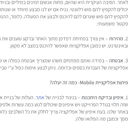
לאתר. הסיבה העיקרית היא שהיום, פחות אנשים זמינים במיליים ובניוז
יכולים להקפיץ להם פוש רלוונטי. נניח אם יש לנו מבצע מיוחד או שנותר
להקפיץ להם פוש שיגרום להם להיכנס ולבצע את הפעולה. כלומר, ההנעה
פקטור משמעותי.
2.
מהירות
– אין צורך בפתיחת דפדפן מתוך האתר וברקע טוענים את 
ובאינטרנט. יש כמובן אפליקציות שאפשר להיכנס במצב לא מקוון.
3.
אבטחה
– במידה ואתם מפתחים משהו שמצריך אבטחה כפולה או ש
אפליקציות של העברות כספים וכדומה. ניתן לבצע אימות כפול ע"י טבי
פיתוח אפליקציית Mobile- כמה זה יעלה?
1.
איפיון ובדיקת היתכנות
– בניגוד לבנייה של
אתר
. העלות של בניית א
שזה תלוי בגודל הפרוייקט ויש איפיונים שיכולים לנוע כמה עשרות אל
באתר שלנו. בעת איפיון של אפליקציה צריך לחלק את כל השלבים: כלומ
מסך וכמובן מה הפלואו שלה.