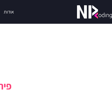
אודות
פית