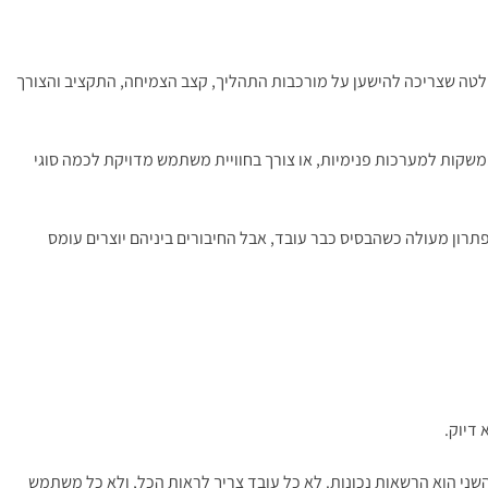
חלטה שצריכה להישען על מורכבות התהליך, קצב הצמיחה, התקציב והצורך
ממשקות למערכות פנימיות, או צורך בחוויית משתמש מדויקת לכמה סוגי
ל לקצר זמן ועלויות. למשל, לבנות שכבת ניהול אחת שמתחברת למערכות סליקה, חשבוניות, דיוור, לוגיסטיקה או ERP קיים. זה פתרון מעולה כשהבסיס כבר עובד, אבל החיבורים ביניהם יוצרים עומס
דיוק.
השני הוא הרשאות נכונות. לא כל עובד צריך לראות הכל, ולא כל משתמש