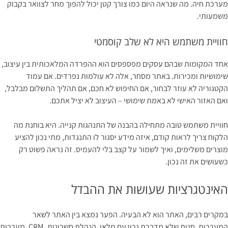
מערכת חיה. מה שנראה היום כמו צורך קטן יכול להפוך מחר לצוואר בקבוק
משמעותי.
חוויית משתמש היא לא שלב קוסמטי
אחד המקומות שבהם עסקים מפספסים הוא ההפרדה המלאכותית בין עיצוב,
שימושיות ומכירות. באתר מסחר, אלה לא עולמות נפרדים. אם עמוד
הקטגוריה לא עוזר לבחור, אם החיפוש לא חכם, אם תהליך התשלום מבלבל,
ואם האזור האישי לא באמת שימושי – העיצוב לא יציל אתכם.
חוויית משתמש טובה מתחילה בהבנה של התנהגות קנייה. היא בוחנת מה
הלקוח צריך לראות קודם, איזה מידע יסגור לו התנגדות, מתי נכון להציע
מוצרים משלימים, ואיך לשמור על קצב בלי להעמיס. זה נראה פשוט רק
כשעושים את זה נכון.
האינטגרציות שעושות את ההבדל
במקרים רבים, האתר הוא לא הבעיה. הפער נמצא בין האתר לשאר
המערכות. חנות שלא מדברת נכון עם מלאי, הנהלת חשבונות, CRM, מערכות