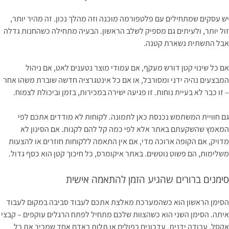
יש עסקים שמתחילים עם פלטפורמה מוכנה וזה מהלך נכון. זה מהיר יותר,
זול יותר, ולעיתים גם מספיק לשלב הראשון. הבעיה מתחילה כשהחנות גדלה
אבל התשתית נשארת קטנה.
אם כל שינוי קטן דורש מעקף, אם עמודי מוצר נטענים לאט, אם ניהול
המבצעים נהיה ידני ומסורבל, או אם כל אינטגרציה חדשה שוברת משהו אחר
– זו כבר לא בעיית נוחות. זו פגיעה ישירה במכירות, בזמן וביכולת לצמוח.
גם חוויית המשתמש נכנסת כאן לתמונה. לקוחות לא מודדים אתכם לפי
המאמץ שהשקעתם באתר אלא לפי כמה קל להם לקנות. אם הסינון לא
מדויק, אם הקופה ארוכה מדי, אם אין התאמה ללקוחות חוזרים או להצעות
משלימות, הם פשוט נוטשים. באתר איקומרס, כל חיכוך קטן הוא כסף גדול.
סימנים ברורים שהגיע הזמן להתאמה אישית
הסימן הראשון הוא כשהמערכת מאלצת אתכם לעבוד סביבה במקום לעבוד
איתה. הסימן השני הוא כשהצוות שלכם מתחיל לפתח הרגלים עוקפים – קבצי
אקסל, עבודה ידנית, עדכונים כפולים או תלות באדם אחד שמכיר את כל