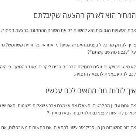
המחיר הוא לא רק ההצעה שקיבלתם
אחת הטעויות הנפוצות היא להשוות רק את השורה התחתונה בהצעת המחיר. פרילנסר מציע 25 אלף שקל, חברה מציעה 60 אלף שקל, ונראה שהתשובה ברורה. אבל ההשוואה הזו לא תמיד הוגנת, 
צריך לבדוק מה כלול בפנים. האם יש אפיון? מי אחראי על חוויית משתמש? מ
על "לבצע מה שביקשתם"?
לא מעט פרויקטים זולים בתחילת הדרך הופכים ליקרים מאוד בהמשך, כי היה
לכם להגיע באמת לתוצאה הרצויה.
איך לזהות מה מתאים לכם עכשיו
אם אתם עדיין מתלבטים, תשאלו את עצמכם ארבע שאלות פשוטות. האם יש אצ
יכולים להרשות לעצמכם תלות גבוהה באדם אחד?
אם רוב התשובות הן כן, פרילנסר עשוי להתאים. אם התשובות מעורפלות, אם י