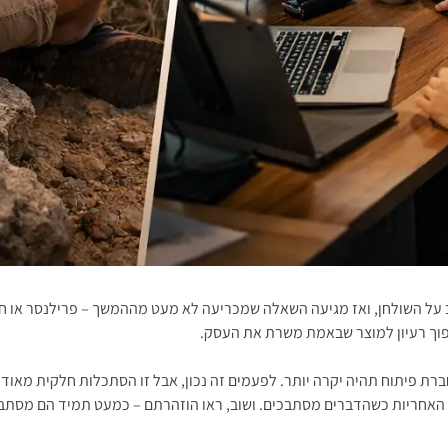
יב על השולחן, ואז מגיעה השאלה שמכריעה לא מעט מההמשך – פרילנסר או 
פוך רעיון למוצר שבאמת משרת את העסק.
חברת פיתוח תהיה יקרה יותר. לפעמים זה נכון, אבל זו הסתכלות חלקית מא
ת האחריות כשהדברים מסתבכים. ושוב, ראו הוזהרתם – כמעט תמיד הם מסתב