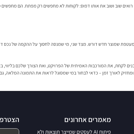
חשיבות של שותפות אמיתית. ב-NPCoding, למשל, אנחנו רואים שוב ושוב את אותו דפוס: לקוחות לא מחפ
 מעטפת שמוצר חדש דורש. מצד שני, מי שמנסה לחסוך על ההקמה של נכס דיגי
נים לקחת, את המורכבות האמיתית של הפרויקט, ואת הצורך שלכם בליווי, 
חזיק לאורך זמן – כדאי לבחור במי שמסוגל לראות את התמונה המלאה, גם 
מאמרים אחרונים
הצטרפו 
פיתוח AI לעסקים שמייצר תוצאות ולא