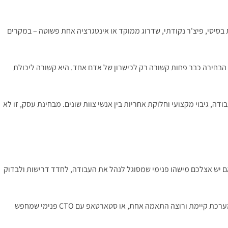
 בסיסי, פיצ'ר נקודתי, שדרוג ממוקד או אינטגרציה אחת פשוטה – במקרים
UX/, צד שרת, צד לקוח, מובייל, API, חיבורים למערכות חיצוניות, QA, עלייה לאוויר, תחזוקה – הבחירה כבר פחות קשורה רק לכישרון של אדם אחד. היא קשורה ליכולת
, גיבוי מקצועי וחלוקת אחריות בין אנשי צוות שונים. מבחינת עסק, זו לא
אם יש אצלכם מישהו פנימי שמסוגל לנהל את העבודה, לחדד דרישות ולבדוק
זה נכון במיוחד כשמדובר בעסקים שכבר יש להם נכס קיים ורוצים שיפור נקודתי. למשל, חנות אונליין שצריכה פיתוח תוסף מסוים, חברה שכבר עובדת עם מערכת קיימת ורוצה התאמה אחת, או סטארטאפ עם CTO פנימי שמחפש