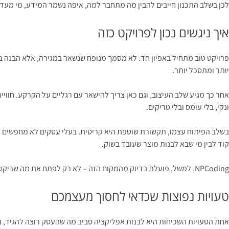
לכן בשלב התכנון חייבים להבין מה מתחבר למה, איפה נשמר המידע, מי מעדכ
איך ניגשים נכון לפרויקט כזה
פרויקט טוב מתחיל באפיון חד. לא מסמך מנופח שנשאר במגירה, אלא הבנה בר
יותר ומתסכל יותר.
אחר כך מגיע שלב העיצוב, וגם כאן צריך להישאר עם רגליים על הקרקע. חוו
ונקי, בלי עומס ובלי טריקים.
בשלב הפיתוח עצמו, תקשורת שוטפת היא קריטית. בעלי עסקים לא מחפשים ר
קוד לבין מי שבא לבנות מוצר שעובד בשוק.
NPCoding, למשל, פועלת בדיוק מהמקום הזה – לא רק לפתח את מה שביקשתם, אלא לעזור לדייק מה נכון לבנות, באיזה סדר, ואיך לגרום לזה לשרת מטרה עסקית אמיתית.
טעויות נפוצות שכדאי לחסוך מעצמכם
אחת הטעויות השכיחות היא לבנות אפליקציה סביב מה שהעסק רוצה להגיד, 