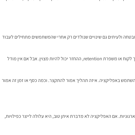
, אבטחה ולעיתים גם שינויים שנולדים רק אחרי שהמשתמשים מתחילים לעבוד
זה לא אומר שההשקעה לא משתלמת. זה אומר שצריך לתכנן אותה עם עיניים פתוחות. אם האפליקציה חוסכת שעות עבודה, מצמצמת טעויות, מגדילה ערך לקוח או משפרת retention, ההחזר יכול להיות מצוין. אבל אם אין מודל
לקוחות צפוי לעבור להשתמש באפליקציה. איזה תהליך אמור להתקצר. וכמה כסף או זמן זה אמור
ארגוניות. אם האפליקציה לא מדברת איתן טוב, היא עלולה לייצר כפילויות,