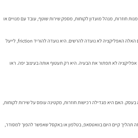
ות חוזרות, מנהל מועדון לקוחות, מספק שירות שוטף, עובד עם מנויים או
מסעדה עם הזמנות קבועות, קליניקה עם תורים, חנות עם לקוחות חוזרים, חברת שירות עם אזור אישי, או עסק שמפעיל צוותים בשטח – בכל אחד מהמקרים האלה האפליקציה לא נועדה להרשים. היא נועדה להוריד friction, לייעל
 אפליקציה לא תפתור את הבעיה. היא רק תעטוף אותה בעיצוב יפה. ראו
בעסק. האם היא מגדילה רכישות חוזרות, מקטינה עומס על שירות לקוחות,
 תהליך קיים היום בוואטסאפ, בטלפון או באקסל שאפשר להפוך למסודר,