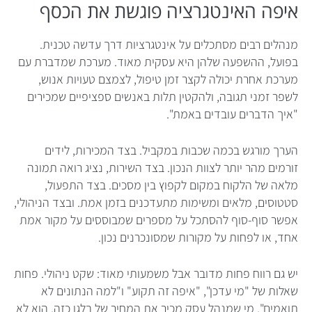
איפה האינטגרציה פוגשת את הכסף
מנהלים רבים מסתכלים על אינטגרציות דרך עדשה טכנית.
בפועל, ההשפעה שלהן היא עסקית מאוד. מערכת שמדברת עם
מערכת אחרת יכולה לקצר זמן טיפול, לצמצם טעויות אנוש,
לשפר זמני תגובה, ולהקטין תלות באנשים ספציפיים שמכירים
"איך הדברים עובדים באמת".
הערך מורגש בכמה שכבות במקביל. בצד המכירות, לידים
זורמים מהר יותר לצוות הנכון. בצד השירות, נציג רואה תמונה
מלאה של הלקוח במקום לקפוץ בין מסכים. בצד התפעול,
סטטוסים, מלאים ומשימות מתעדכנים בזמן אמת. ובצד הניהולי,
אפשר סוף-סוף להסתכל על מספרים שמבוססים על מקור אמת
אחד, או לפחות על מקורות שמסונכרנים נכון.
יש גם רווח פחות מדובר אבל משמעותי מאוד: שקט ניהולי. פחות
שאלות של "מי עדכן", "איפה זה תקוע" ו"למה הנתונים לא
תואמים". מי שמנהל עסק מכיר את המחיר של בלגן כזה. הוא לא