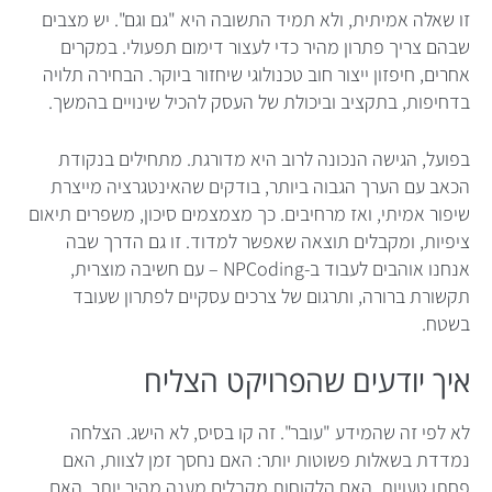
זו שאלה אמיתית, ולא תמיד התשובה היא "גם וגם". יש מצבים
שבהם צריך פתרון מהיר כדי לעצור דימום תפעולי. במקרים
אחרים, חיפזון ייצור חוב טכנולוגי שיחזור ביוקר. הבחירה תלויה
בדחיפות, בתקציב וביכולת של העסק להכיל שינויים בהמשך.
בפועל, הגישה הנכונה לרוב היא מדורגת. מתחילים בנקודת
הכאב עם הערך הגבוה ביותר, בודקים שהאינטגרציה מייצרת
שיפור אמיתי, ואז מרחיבים. כך מצמצמים סיכון, משפרים תיאום
ציפיות, ומקבלים תוצאה שאפשר למדוד. זו גם הדרך שבה
אנחנו אוהבים לעבוד ב-NPCoding – עם חשיבה מוצרית,
תקשורת ברורה, ותרגום של צרכים עסקיים לפתרון שעובד
בשטח.
איך יודעים שהפרויקט הצליח
לא לפי זה שהמידע "עובר". זה קו בסיס, לא הישג. הצלחה
נמדדת בשאלות פשוטות יותר: האם נחסך זמן לצוות, האם
פחתו טעויות, האם הלקוחות מקבלים מענה מהיר יותר, האם