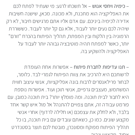
– כימיה ויחסי אנוש –
אל תשכחו לרגע: מי שעתיד לפתח לכם
את האפליקציה הוא מתכנת, ולא מכונה. מכאן, שישנה חשיבות
אדירה לכימיה ביניכם. עם אדם אליו אתם מרגישים חיבור, לא רק
שיהיה לכם נעים יותר לעבוד, אלא גם קל יותר לעבוד. כששוררת
הרמוניה בין הלקוח ובין המפתח, תהליך הפיתוח בהכרח "זורם"
יותר, כאשר למפתח תהיה מוטיבציה גבוהה יותר לעבוד על
האפליקציה ולהשקיע בה.
– תנו עדיפות לחברת פיתוח –
אפשרות אחת העומדת
לרשותכם היא להרכיב את צוות הפיתוח לגמרי לבד. כלומר,
לבחור פרילאנסרים לרבות בונה אפליקציות, אנשי עיצוב חווית
המשתמש, מעצבים גרפיים, אנשי תוכן ועוד. אפשרות נוספת
היא לחבור לבית תוכנה. ומה מומלץ יותר? בית תוכנה כמובן. עם
פורמט עבודה זה, אתם צפויים להתנהל אל מול איש קשר אחד
בלבד, ולא לחלק את עצמכם (או חלילה לרדוף) אחרי אנשי
מקצוע שונים. כמו כן, כשאתם עובדים עם בית תוכנה, בו כל
תהליך הפיתוח מפוקח ומסונכרן, מובטח לכם תוצר בסטנדרט
אחיד, מקצועי וגבוה.