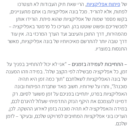
של
פיתוח אפליקציות
, הרי שאת תיק העבודות לא תצטרכו
לפתוח, אלא להוריד. מכל בונה אפליקציות בו אתם מתעניינים,
בקשו מספר שמות של אפליקציות שהוא פיתח. הורידו אותן
למכשיריכם ופשוט שוטטו בהן. העריכו כל פרמטר באפליקציה –
מהמהירות, דרך התוכן והעיצוב ועד הערך המרכזי בה. אין עוד
דרך טובה יותר להתרשם מאיכויותיו של בונה אפליקציות, מאשר
התנסות במוצריו.
– התחייבות לעמידה בזמנים –
"אני לא יכול להתחייב בפניך על
זמן, כל אפליקציה מבשילה לפי הקצב שלה". במידה וזהו המענה
של בונה האפליקציות לשאלתכם "תוך כמה זמן היא תהיה
מוכנה?", ותרו על שירותיו. חשוב מאד שחברת הפיתוח ובונה
האפליקציות בפרט, יתחייבו בפניכם על זמן משוער לסיום. רק
דמיינו לעצמכם את היקף הנזק התדמיתי שעלול להיגרם לכם,
במידה והאפליקציה לא תהיה מוכנה בזמן לאירוע ההשקה. לכן,
העריכו בוני אפליקציות המחויבים לפרויקט שלכם, ובעיקר – לזמן
שלכם.