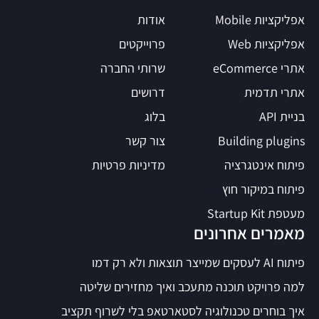
אפליקציות Mobile
אודות
אפליקציות Web
פרוייקטים
אתרי eCommerce
שרותי החברה
אתרי תדמית
דרושים
בניית API
בלוג
Building plugins
צור קשר
פיתוח אינטגרציה
מדיניות פרטיות
פיתוח במיקור חוץ
מעטפת Startup Kit
מאמרים אחרונים
פיתוח AI לעסקים שמייצר תוצאות ולא רק דמו
למה פרויקט תוכנה מתעכב ואיך מחזירים שליטה
איך בוחרים טכנולוגיה לסטארטאפ בלי לשרוף תקציב