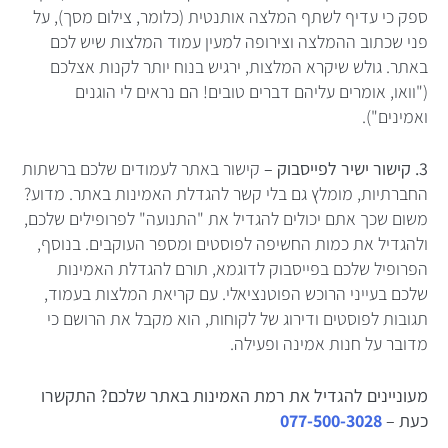
ספק כי עדיף לשתף המלצה אותנטית (כלומר, צילום מסך), על
פני שכתוב ההמלצה וצירופה למעין עמוד המלצות שיש לכם
באתר. גולש שיקרא המלצות, ירגיש בנוח יותר לקנות אצלכם
("וואו, אומרים עליהם דברים טובים! הם נראים לי הוגנים
ואמינים").
3. קישור ישיר לפייסבוק –
קישור באתר לעמודים שלכם ברשתות
החברתיות, מומלץ גם בלי קשר להגדלת האמינות באתר. מדוע?
משום שכך אתם יכולים להגדיל את "התנועה" לפרופילים שלכם,
ולהגדיל את כמות החשיפה לפוסטים ומספר העוקבים. בנוסף,
הפרופיל שלכם בפייסבוק לדוגמא, תורם להגדלת האמינות
שלכם בעייני הרוכש הפוטנציאלי. עם קריאת המלצות בעמוד,
תגובות לפוסטים ודירוג של לקוחות, הוא מקבל את הרושם כי
מדובר על חנות אמינה ופעילה.
מעוניינים להגדיל את רמת האמינות באתר שלכם? התקשרו
כעת –
077-500-3028