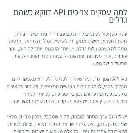
למה עסקים צריכים API דווקא כשהם
גדלים
עסק קטן יכול לפעמים לחיות עם עבודה ידנית. מישהו בודק,
מישהו מעביר, מישהו מתקן. זה לא יעיל, אבל זה מחזיק. הבעיה
מתחילה כשהפעילות גדלה. יש יותר הזמנות, יותר לקוחות, יותר
עובדים, יותר מערכות, ופתאום כל טעות קטנה הופכת לבעיה
תפעולית של ממש.
כאן API הופך מ"נחמד שיהיה" לכלי ניהולי. הוא מאפשר לייצר
תהליך עקבי, לצמצם תלות באנשים ספציפיים, ולשמור על איכות
נתונים. כשהמידע זורם נכון בין מערכות, קל יותר למדוד
ביצועים, להבין איפה יש צווארי בקבוק, ולתת שירות מהיר יותר.
יש לזה גם ערך מסחרי מובהק. לקוח שמקבל עדכון מדויק, מלאי
שמתעדכן בזמן, נציג שירות שרואה תמונה מלאה, וצוות מכירות
שלא רודף אחרי נתונים – כל אלה משפיעים ישירות על חוויית