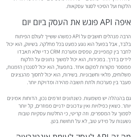
הלקוח ועל הסיכוי לסגור עסקאות.
איפה API פוגש את העסק ביום יום
הרבה מנהלים חושבים על API כמשהו ששייך לעולם הפיתוח
בלבד, אבל בפועל הוא נוגע כמעט בכל מחלקה. בשיווק, הוא יכול
לחבר בין קמפיינים, טפסים ומערכת CRM כדי שלא תאבדו
לידים בדרך. במכירות, הוא יכול למשוך נתונים על הלקוח
ממספר מקורות למקום אחד. בתפעול, הוא יכול לסנכרן הזמנות,
משלוחים, מלאי וחשבוניות. בשירות, הוא יכול לחסוך מהנציגים
מעבר בין מערכות ולתת תשובה מהירה ומדויקת יותר.
גם בהנהלה יש משמעות. כשנתונים זורמים נכון, הדוחות אמינים
יותר. כשאין כפילויות ואין עדכונים ידניים מפוזרים, קל יותר
לסמוך על המספרים. וזה קריטי, כי החלטות עסקיות טובות
נשענות על מידע טוב, לא על תחושת בטן.
מה זה API לעסק לעומת אינטגרציה