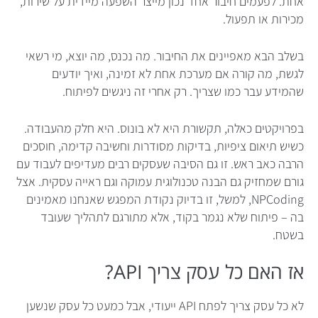
אחת. לפעמים חיבור אחד נכון מייצר השפעה מיידית על שירות,
מכירות או תפעול.
בשלב הבא מאפיינים את החיבור. מה נכנס, מה יוצא, מי רשאי
לגשת, מה קורה אם מערכת אחת לא זמינה, ואיך יודעים
שהמידע עבר כמו שצריך. רק אחרי זה ניגשים לפיתוח.
בפרויקטים כאלה, תקשורת היא לא בונוס. היא חלק מהעבודה.
כשיש תיאום ציפיות, בדיקות מסודרות וחשיבה קדימה, חוסכים
הרבה כאב ראש. זו גם הסיבה שעסקים רבים מעדיפים לעבוד עם
גורם שמחזיק גם הבנה טכנולוגית עמוקה וגם ראייה עסקית. אצל
NPCoding, למשל, זו בדיוק נקודת המפגש שאנחנו מאמינים
בה – פיתוח שלא נגמר בקוד, אלא מתורגם לתהליך שעובד
בשטח.
אז האם כל עסק צריך API?
לא כל עסק צריך לפתח API ייעודי, אבל כמעט כל עסק שנשען