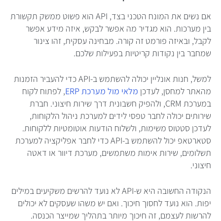
אם נשים את המונח הטכני בצד, API הוא פשוט ממשק תקשורת
בין מערכות. הוא מגדיר מה אפשר לבקש, איזה מידע אפשר
לקבל, ובאיזה פורמט זה קורה. מבחינה עסקית, זהו צינור
שמחבר בין נקודות קריטיות בפעילות שלכם.
למשל, חנות אונליין יכולה להשתמש ב-API כדי להעביר הזמנות
מהאתר למחסן, לעדכן
מלאי מול מערכת ERP
, לפתוח לקוח
במערכת CRM, ולהפיק חשבונית דרך שירות חיצוני. חברת
שירותים יכולה לחבר טפסי לידים למערכת ניהול הלקוחות,
לעדכן סטטוס משימות, ולשלוח הודעות אוטומטיות ללקוחות.
סטארטאפ יכול להשתמש ב-API כדי לחבר אפליקציה למערכת
תשלומים, שירות אימות משתמשים, מערכת דיוור או דאטה
חיצוני.
הנקודה החשובה היא ש-API לא נועד להרשים משקיעים במילים
יפות. הוא נועד לחסוך חיכוך. ואם יש משהו שעסקים לא יכולים
להרשות לעצמם, זה חיכוך מיותר בתהליך שמייצר הכנסה.