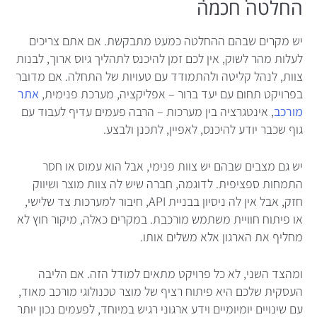
החלטה חכמה
יש מקרים שבהם ההחלטה כמעט מתבקשת. אם אתם צריכים
לעלות מהר לשוק, אין לכם זמן להיכנס לתהליך גיוס ארוך, לבנות
צוות, לנהל קליטה ולהתמודד עם טעויות של התחלה. אם מדובר
בפרויקט תחום עם יעד ברור – אפליקציה, מערכת פנימית,
אתר
מורכב
, אינטגרציה בין מערכות – הרבה פעמים עדיף לעבוד עם
גוף שכבר יודע להיכנס, לאפיין, לתכנן ולבצע.
יש גם מצבים שבהם יש צוות פנימי, אבל הוא עמוס או חסר
התמחות ספציפית. לדוגמה, חברה שיש לה צוות מוצר ושיווק
חזק, אבל אין לה ניסיון בבניית API, חיבור למערכות צד שלישי,
או פיתוח חוויית משתמש מורכבת. במקרים כאלה, מיקור חוץ לא
מחליף את הארגון אלא משלים אותו.
ומהצד השני, לא כל פרויקט מתאים למודל הזה. אם הליבה
העסקית שלכם היא פיתוח רציף של מוצר טכנולוגי מורכב מאוד,
עם שינויים יומיומיים וידע ארגוני רגיש במיוחד, לפעמים נכון יותר