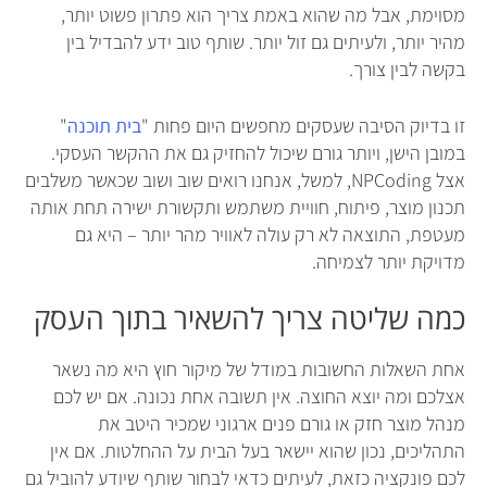
מסוימת, אבל מה שהוא באמת צריך הוא פתרון פשוט יותר,
מהיר יותר, ולעיתים גם זול יותר. שותף טוב ידע להבדיל בין
בקשה לבין צורך.
זו בדיוק הסיבה שעסקים מחפשים היום פחות "
בית תוכנה
"
במובן הישן, ויותר גורם שיכול להחזיק גם את ההקשר העסקי.
אצל NPCoding, למשל, אנחנו רואים שוב ושוב שכאשר משלבים
תכנון מוצר, פיתוח, חוויית משתמש ותקשורת ישירה תחת אותה
מעטפת, התוצאה לא רק עולה לאוויר מהר יותר – היא גם
מדויקת יותר לצמיחה.
כמה שליטה צריך להשאיר בתוך העסק
אחת השאלות החשובות במודל של מיקור חוץ היא מה נשאר
אצלכם ומה יוצא החוצה. אין תשובה אחת נכונה. אם יש לכם
מנהל מוצר חזק או גורם פנים ארגוני שמכיר היטב את
התהליכים, נכון שהוא יישאר בעל הבית על ההחלטות. אם אין
לכם פונקציה כזאת, לעיתים כדאי לבחור שותף שיודע להוביל גם