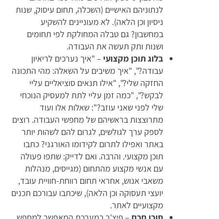
לנתוניהם האישיים (השכלה, תחום עיסוק, שנות
ניסיון וכן הלאה). לא מעוניינים להשקיע
במחשבון? גם טבלה המחולקת לפי תחומים
ושנות ותק תעשה את העבודה.
בלוג תוכן מקצועי
– "איך נערכים לריאיון
עבודה?", "איך משיבים על השאלה: מהי התכונה
החזקה שלי?", "אילו תנאים סוציאליים עליי
לבקש?", "כמה זמן עליי לתת למעסיק הנוכחי
שלי לפני שאני עוזב?": שאלות אלו ועוד
מתרוצצות בראשיהם של מחפשי העבודה. רוצים
לספק ערך לגולשים, לגרום להם לשהות יותר
באתר ואפילו לתרום לקידומו האורגני? כתבו
תוכן מקצועי. והרבה. ואם לדייק: שתפו פעולה
עם אנשי מקצוע מהתחום (מגייסים, מנהלות
משאבי אנוש, אחראי תחום רווחת-חוויית עובד,
יועצי תעסוקה וכן הלאה), שיכתבו עבורכם תכנים
מקצועיים לאתר.
סוכן חכם
– פיצ'ר במערכת המאפשר למחפש