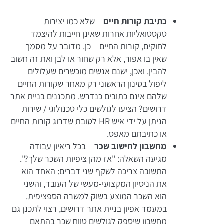
כתיבת קורות חיים
– שלא כמו יצירות
טקסטואליות אחרות שאינן חייבות להיצמד
לחוקים, קורות החיים – כן. מדובר על מסמך
שאין בו אפור, אלא רק שחור או לבן ואת זה חשוב
להבין. ואכן, ישנם אנשים מוכשרים שעלולים
ליפול בסינון הראשוני רק מאחר שקורות החיים
שלהם אינם כתובים כנדרש. מתכננים בניית אתר
דרושים? הציעו לגולשים כלי טכנולוגי / שירות
הניתן על ידי איש HR לטובת שדרוג קורות החיים
או כתיבתם מאפס.
מחשבון לחישוב שכר
– בכל ריאיון עבודה
מגיעה השאלה: "אז מהן ציפיות השכר שלך?".
התשובה צריכה לשקף שני דברים: האחד הוא
את הניסיון המקצועי-מעשי של העובד, והשני
הוא השכר המוצע בשוק למשרה הספציפית.
במעמד אפיון בניית אתר דרושים, רצוי לתכנן גם
מחשבון שיספק לגולשים טווח שכר בהתאם