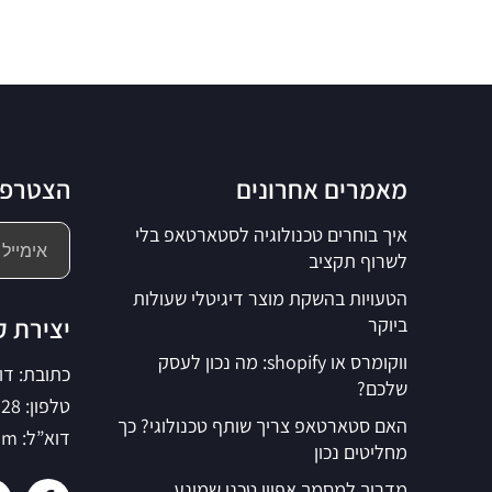
מאמרים אחרונים
הצטרפו 
איך בוחרים טכנולוגיה לסטארטאפ בלי
לשרוף תקציב
הטעויות בהשקת מוצר דיגיטלי שעולות
יצירת 
ביוקר
ווקומרס או shopify: מה נכון לעסק
כתובת: דוד בן גו
שלכם?
טלפון: 077-500-3028
האם סטארטאפ צריך שותף טכנולוגי? כך
דוא”ל: support@npcoding.com
מחליטים נכון
מדריך למסמך אפיון טכני שמונע