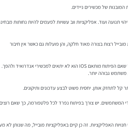
 המובנות של מכשירים ניידים.
, אפליקציות שפועלות בשילוב המצלמה, זיהוי מיקום של GPS, זיהוי תנועה ועוד. אפליקציות ווב עשויות לפעמים להיות נחותות מבחי
ובייל רצות בצורה מאוד חלקה, והן פועלות גם כאשר אין חיבור
כמו כן אפליקציות למובייל מותאמות אך ורק לפלטפורמה מסוימת, כך שאם הפיתוח מותאם IOS הוא לא יתאים למכשירי אנדרואיד ולהפך.
 משתמש גבוהה יותר.
תר קל לתחזק אותן. יחסית פשוט לבצע עדכונים ותיקונים.
די המשתמשים. יש צורך בפיתוח נפרד לכל פלטפורמה, כך שאם רוצים
חנויות האפליקציות. זה כן קיים באפליקציות מובייל, מה שנותן לא מע