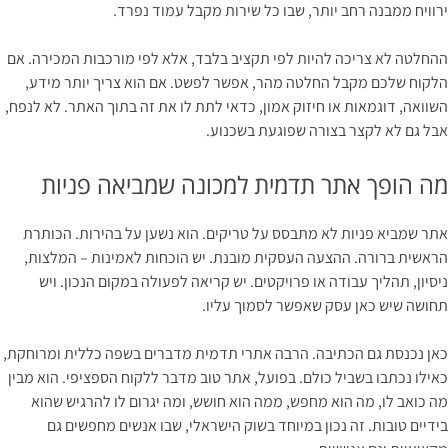
ירוויח ממבנה רחב יותר, שבו כל שירות מקבל עמוד נפרד.
ההחלטה לא צריכה להיות לפי תקציב בלבד, אלא לפי מורכבות המכירה. אם
הלקוח שלכם מקבל החלטה מהר, אפשר לפשט. אם הוא צריך יותר מידע,
השוואה, דוגמאות או חיזוק אמון, כדאי לתת לו את זה בתוך האתר. לא לנפח,
אבל גם לא לקצר בצורה שפוגעת בשכנוע.
מה הופך אתר תדמית למכונה שמביאה פניות
אתר שמביא פניות לא מתבסס על טריקים. הוא נשען על בהירות. הכותרת
הראשית ברורה. ההצעה העסקית מובנת. יש הוכחות לאמינות – המלצות,
ניסיון, תהליך עבודה או פרויקטים. יש קריאה לפעולה במקום הנכון. ויש
תחושה שיש כאן עסק שאפשר לסמוך עליו.
כאן נכנסת גם הכתיבה. הרבה אתרי תדמית מדברים בשפה כללית ומרוחקת,
כאילו נכתבו בשביל כולם. בפועל, אתר טוב מדבר ללקוח הספציפי. הוא מבין
מה כואב לו, מה הוא מחפש, ממה הוא חושש, ומה יגרום לו להרגיש שהוא
בידיים טובות. זה נכון במיוחד בשוק הישראלי, שבו אנשים מחפשים גם