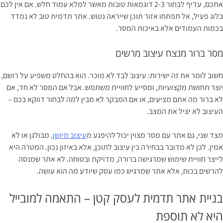
אתכם, עדיף לבחור 2-3 דוגמאות טובות מאשר למלא עמוד חלש. אם אין לכם
בלוג פעיל, אל תפתחו אזור תוכן שייראה נטוש. אתר תדמית טוב לא נמדד
בכמות העמודים אלא באיכות המסר.
מסר ברור מנצח עיצוב מרשים
חשוב לומר את זה ישירות: עיצוב לבד לא מוכר. הוא בהחלט משפיע על רושם,
יוצר תחושת מקצועיות, ומסייע לחוויית משתמש. אבל אם המסר לא חד, אם
לא ברור מה אתם מציעים, או אם המבקר לא מבין למה לבחור דווקא בכם –
העיצוב לא יציל את המצב.
מצד שני, גם אתר עם מסר מצוין יכול להיפגע מ
עיצוב מיושן
, מבולגן או לא
אמין. לכן לא מדובר בבחירה בין עיצוב לתוכן, אלא באיזון נכון. המטרה היא
לייצר חוויית שימוש שמרגישה ברורה, מדויקת ובטוחה. לא אתר שמנסה
להרשים בכוח, אלא אתר שמרגיש כמו עסק שיודע מה הוא עושה.
בניית אתר תדמית לעסק קטן – התאמה למובייל
היא לא תוספת