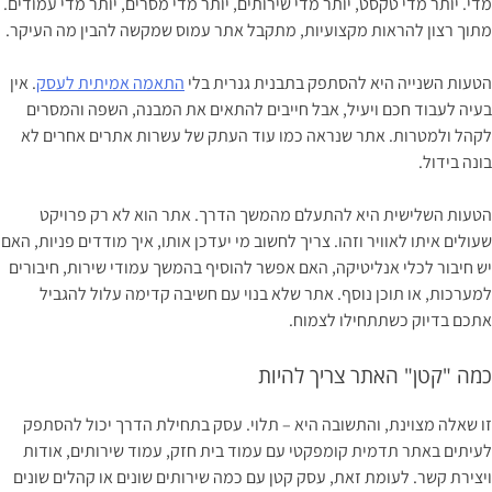
מדי. יותר מדי טקסט, יותר מדי שירותים, יותר מדי מסרים, יותר מדי עמודים.
מתוך רצון להראות מקצועיות, מתקבל אתר עמוס שמקשה להבין מה העיקר.
הטעות השנייה היא להסתפק בתבנית גנרית בלי
התאמה אמיתית לעסק
. אין
בעיה לעבוד חכם ויעיל, אבל חייבים להתאים את המבנה, השפה והמסרים
לקהל ולמטרות. אתר שנראה כמו עוד העתק של עשרות אתרים אחרים לא
בונה בידול.
הטעות השלישית היא להתעלם מהמשך הדרך. אתר הוא לא רק פרויקט
שעולים איתו לאוויר וזהו. צריך לחשוב מי יעדכן אותו, איך מודדים פניות, האם
יש חיבור לכלי אנליטיקה, האם אפשר להוסיף בהמשך עמודי שירות, חיבורים
למערכות, או תוכן נוסף. אתר שלא בנוי עם חשיבה קדימה עלול להגביל
אתכם בדיוק כשתתחילו לצמוח.
כמה "קטן" האתר צריך להיות
זו שאלה מצוינת, והתשובה היא – תלוי. עסק בתחילת הדרך יכול להסתפק
לעיתים באתר תדמית קומפקטי עם עמוד בית חזק, עמוד שירותים, אודות
ויצירת קשר. לעומת זאת, עסק קטן עם כמה שירותים שונים או קהלים שונים