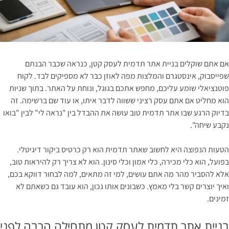
אם אתם שוקלים בניית אתר תדמית לעסק קטן, כנראה שכבר הבנתם
שפייסבוק, אינסטגרם והמלצות מפה לאוזן כבר לא מספיקים לבד. לקוח
פוטנציאלי שומע עליכם, מחפש אתכם בגוגל, ונוחת על האתר. בתוך שניות
הוא מחליט אם אתם עסק רציני ששווה לדבר איתו, או עוד שם ברשימה. זה
בדיוק הרגע שבו אתר תדמית טוב עושה את ההבדל בין "נראה לי" לבין "בואו
נקבע שיחה".
הטעות הנפוצה היא לחשוב שאתר תדמית הוא רק כרטיס ביקור דיגיטלי.
בפועל, הוא כלי מכירה, כלי אמון וכלי סינון. הוא לא צריך רק להיראות טוב,
אלא להסביר מהר מה אתם עושים, למי זה מתאים, למה לבחור דווקא בכם,
ואיך יוצרים קשר בלי מאמץ. כשבונים אותו נכון, הוא עובד גם כשאתם לא
זמינים.
בניית אתר תדמית לעסק קטן מתחילה הרבה לפני