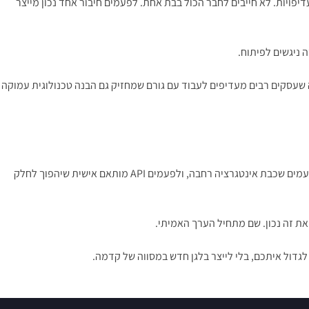
דיפויות. לא חייבים לחבר הכול בבת אחת. לפעמים חיבור אחד נכון מייצר
 ניגשים לפיתוח.
ה שעסקים רבים מעדיפים לעבוד עם גורם שמחזיק גם הבנה טכנולוגית עמוקה
לא כל עסק צריך לפתח API ייעודי, אבל כמעט כל עסק שנשען על כמה מערכות צריך לחשוב על תקשורת ביניהן ברצינות. לפעמים זה יהיה חיבור פשוט, לפעמים שכבת אינטגרציה רחבה, ולפעמים API מותאם אישית שיהפוך לחלק
גדול איתכם, בלי לייצר בלגן חדש במסווה של קדמה.