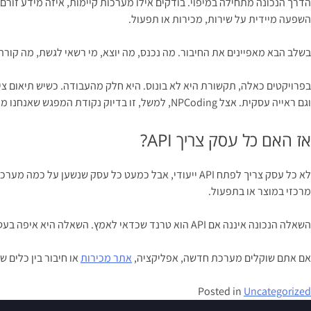
הדרך הנכונה מתחילה במיפוי. בודקים אילו מערכות קיימות, איזה מידע זורם ב
השפעה מיידית על שירות, מכירות או תפעול.
בשלב הבא מאפיינים את החיבור. מה נכנס, מה יוצא, מי רשאי לגשת, מה קורה
בפרויקטים כאלה, תקשורת היא לא בונוס. היא חלק מהעבודה. כשיש תיאום צי
וגם ראייה עסקית. אצל NPCoding, למשל, זו בדיוק נקודת המפגש שאנחנו מאמינים בה – פיתוח שלא נגמר בקוד, אלא מתורגם לתהליך שעובד בשטח.
אז האם כל עסק צריך API?
מרכזי במוצר או בתפעול.
השאלה הנכונה איננה אם API הוא טרנד שכדאי לאמץ. השאלה היא איפה בעסק שלכם המידע נתקע, מי משלם על זה בזמן ובטעויות, ומה יקרה אם תפתרו את זה נכון. שם מתחיל הערך האמיתי.
אם אתם שוקלים מערכת חדשה, אפליקציה,
אתר מכירות
או חיבור בין כלים 
Posted in
Uncategorized