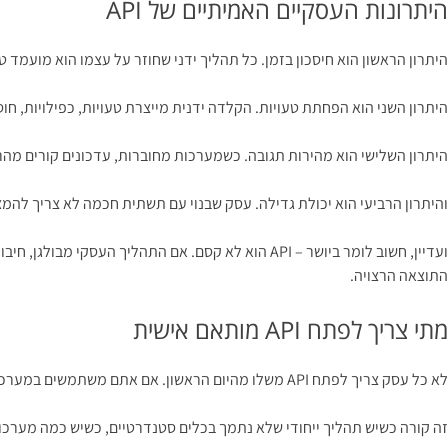
היתרונות העסקיים האמיתיים של API
היתרון הראשון הוא חיסכון בזמן. כל תהליך ידני שחוזר על עצמו הוא מועמד ט
היתרון השני הוא הפחתת טעויות. הקלדה ידנית מייצרת טעויות, כפילויות, ח
היתרון השלישי הוא מהירות תגובה. כשמערכות מחוברות, עדכונים קורים מהר י
והיתרון הרביעי הוא יכולת גדילה. עסק שבנוי עם תשתית חכמה לא צריך לה
ועדיין, חשוב לומר ביושר – API הוא לא קסם. אם התה
התוצאה הרצויה.
מתי צריך לפתח API מותאם אישית
לא כל עסק צריך לפתח API משלו מהיום הראשון. אם אתם משתמשים במערכות מוכרות עם חיבורים קיימים, ייתכן שפתרון מוכן יספיק. אבל יש מצבים שבהם פיתוח מותאם הוא הצעד הנכון.
זה קורה כשיש תהליך ייחודי שלא נתמך בכלים סטנדרטיים, כשיש כמה מערכות