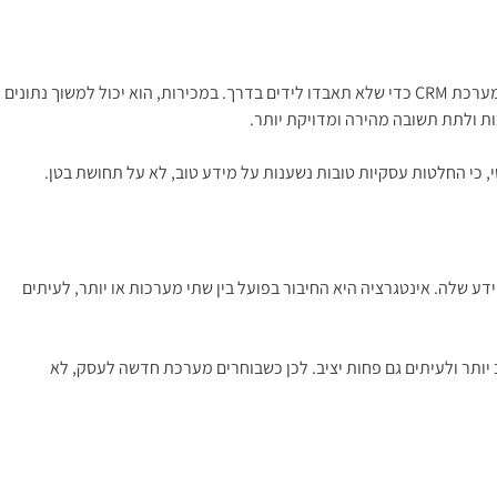
הרבה מנהלים חושבים על API כמשהו ששייך לעולם הפיתוח בלבד, אבל בפועל הוא נוגע כמעט בכל מחלקה. בשיווק, הוא יכול לחבר בין קמפיינים, טפסים ומערכת CRM כדי שלא תאבדו לידים בדרך. במכירות, הוא יכול למשוך נתונים
ות ולתת תשובה מהירה ומדויקת יותר.
טי, כי החלטות עסקיות טובות נשענות על מידע טוב, לא על תחושת בטן.
API הוא הדרך שבה מערכת מאפשרת גישה לפעולות ולמידע שלה. אינטגרציה היא החיבור בפועל בין שתי מערכות או יותר, לעיתים
 טוב, קל יותר לחבר אותה. אם אין API, או שהוא מוגבל, הפיתוח יהיה מורכב יותר ולעיתים גם פחות יציב. לכן כשבוחרים מערכת חדשה לעסק, לא