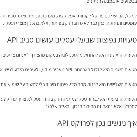
בביצועים או במבנה הנתונים.
למשל, אם יש לכם פורטל לקוחות, אפליקציה, מערכת פנימית ואתר מכירות – ו
עומסים ותחזוקה. כאן כבר לא מדובר רק בפיתוח, אלא בתכנון מוצרי ועסקי.
טעויות נפוצות שבעלי עסקים עושים סביב API
הטעות הראשונה היא להתחיל מהטכנולוגיה במקום מהצורך. "אנחנו צריכים API" זה לא אפיון. צריך להגדיר איזה מידע עובר, מתי, בין אילו מערכות, ולמה זה חשוב לעסק.
הטעות השנייה היא לזלזל באבטחה. API מעביר מידע, ולעיתים מידע רגיש. אם אין ניהול הרשאות נכון, הצפנה, בקרה ותיעוד, נוצרת חשיפה שלא תמיד רואים ביום הראשון.
הטעות השלישית היא לבנות מהר מדי. פיתוח חיבור בלי לחשוב על שימוש עתידי
הטעות הרביעית היא לבחור ספק שמתמקד רק בקוד. עסק לא צריך עוד קטע 
לחבר?" אלא "האם זה החיבור הנכון, ובאיזה שלב?"
איך ניגשים נכון לפרויקט API