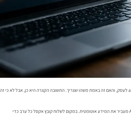
כשבעל עסק מגלה שהצוות שלו מעתיק נתונים ידנית בין מערכת ההזמנות, ה-CRM, החשבוניות והאתר – זו בדרך כלל הנקודה שבה עולה השאלה מה זה api לעסק, והאם זה באמת משהו שצריך. התשובה הקצרה היא כן, אבל לא כי זה
API הוא המנגנון שמאפשר לשתי מערכות לדבר זו עם זו בצורה מסודרת. במקום שעובד יעדכן ידנית הזמנה באתר ואז יעתיק אותה למערכת פנימית, ה-API מעביר את המידע אוטומטית. במקום לשלוח קובץ אקסל כל ערב כדי