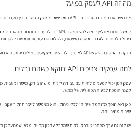
מה זה API לעסק בפועל
אם נשים את המונח הטכני בצד, API הוא פשוט ממשק תקשורת בין מערכות. הוא מגדיר מה אפשר לבקש, איזה מידע אפשר לקבל, ובאיזה פורמט זה קורה. מבחינה עסקית, זהו צינור שמחבר בין נקודות קריטיות בפעילות שלכם.
למשל, חנות אונליין יכולה להשתמש ב-API כדי להעביר הזמנות מהאתר למחסן, לעדכן
ניהול הלקוחות, לעדכן סטטוס משימות, ולשלוח הודעות אוטומטיות ללקוחות. סטארטאפ יכול להשתמש ב-API כדי לחבר אפליקציה למערכת תשלומים, 
הנקודה החשובה היא ש-API לא נועד להרשים משקיעים במילים יפות. הוא נועד לחסוך חיכוך. ואם יש משהו שעסקים לא יכולים להרשות לעצמם, זה חיכוך מיותר בתהליך שמייצר הכנסה.
למה עסקים צריכים API דווקא כשהם גדלים
עסק קטן יכול לפעמים לחיות עם עבודה ידנית. מישהו בודק, מישהו מעביר, מי
קטנה הופכת לבעיה תפעולית של ממש.
כאן API הופך מ"נחמד שיהיה" לכלי ניהולי. הוא מאפשר לייצר תהליך עקב
שירות מהיר יותר.
יש לזה גם ערך מסחרי מובהק. לקוח שמקבל עדכון מדויק, מלאי שמתעדכן בזמן