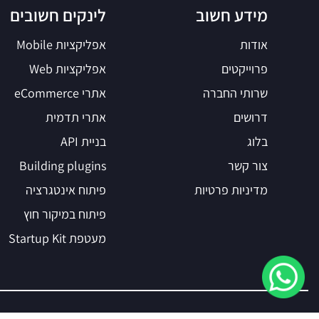
מידע חשוב
לינקים חשובים
אודות
אפליקציות Mobile
פרוייקטים
אפליקציות Web
שרותי החברה
אתרי eCommerce
דרושים
אתרי תדמית
בלוג
בניית API
צור קשר
Building plugins
מדיניות פרטיות
פיתוח אינטגרציה
פיתוח במיקור חוץ
מעטפת Startup Kit