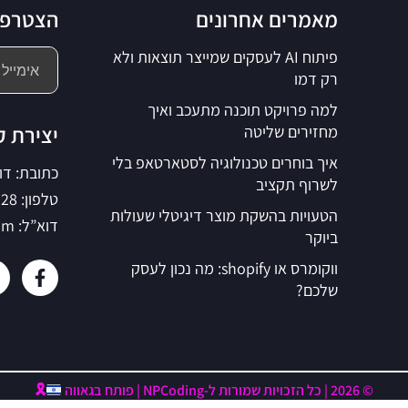
מאמרים אחרונים
הצטרפו 
פיתוח AI לעסקים שמייצר תוצאות ולא
רק דמו
למה פרויקט תוכנה מתעכב ואיך
יצירת 
מחזירים שליטה
איך בוחרים טכנולוגיה לסטארטאפ בלי
כתובת: דוד בן גו
לשרוף תקציב
טלפון: 077-500-3028
הטעויות בהשקת מוצר דיגיטלי שעולות
דוא”ל: support@npcoding.com
ביוקר
ווקומרס או shopify: מה נכון לעסק
שלכם?
© 2026 | כל הזכויות שמורות ל-NPCoding | פותח בגאווה
🎗